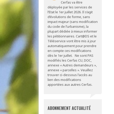
Cerfas va être
déployée par les services de
l’Etat le 1er juillet 2026. Il s’agit
d’évolutions de forme, sans
impact majeur (sans modification
du code de l’urbanisme), la
plupart dédiée à mieux informer
les pétitionnaires. Cart@DS et le
Téléservice vont être mis à jour
automatiquement pour prendre
en compte ces modifications
dès le 1er juillet. Ne sont PAS
modifiés les Cerfas CU, DOC,
annexe « Autres demandeurs »,
annexe « parcelles ». Veuillez
trouver ci-dessous l'accès au
lien des modifications
apportées aux autres Cerfas.
ABONNEMENT ACTUALITÉ