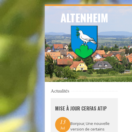
Skip
ALTENHEIM
to
navigation
Skip
to
content
Actualités
MISE À JOUR CERFAS ATIP
13
Bonjour, Une nouvelle
Jul
version de certains