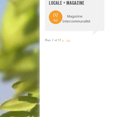
LOCALE + MAGAZINE
01
Magazine
Jul
Intercommunalité
Page 1 of 51
>
>>