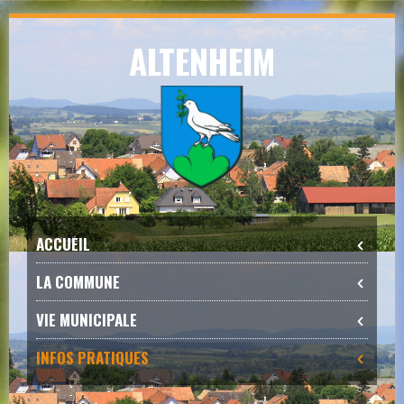
Skip
ALTENHEIM
to
navigation
Skip
to
content
ACCUEIL
LA COMMUNE
VIE MUNICIPALE
INFOS PRATIQUES