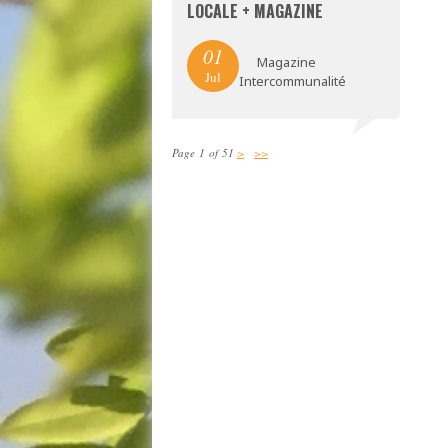
LOCALE + MAGAZINE
01
Magazine
Jul
Intercommunalité
Page 1 of 51
>
>>