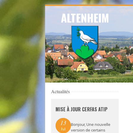
Skip
ALTENHEIM
to
navigation
Skip
to
content
Actualités
MISE À JOUR CERFAS ATIP
13
Bonjour, Une nouvelle
Jul
version de certains