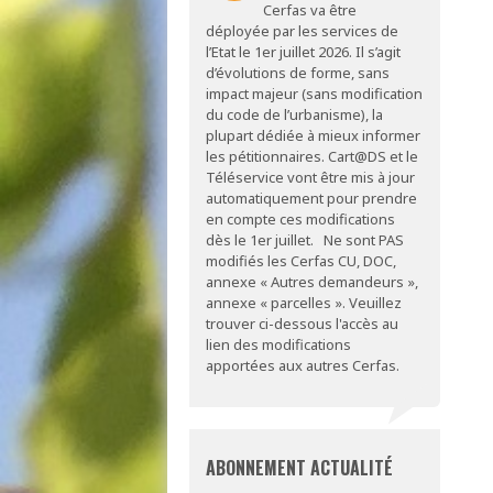
Cerfas va être
déployée par les services de
l’Etat le 1er juillet 2026. Il s’agit
d’évolutions de forme, sans
impact majeur (sans modification
du code de l’urbanisme), la
plupart dédiée à mieux informer
les pétitionnaires. Cart@DS et le
Téléservice vont être mis à jour
automatiquement pour prendre
en compte ces modifications
dès le 1er juillet. Ne sont PAS
modifiés les Cerfas CU, DOC,
annexe « Autres demandeurs »,
annexe « parcelles ». Veuillez
trouver ci-dessous l'accès au
lien des modifications
apportées aux autres Cerfas.
ABONNEMENT ACTUALITÉ