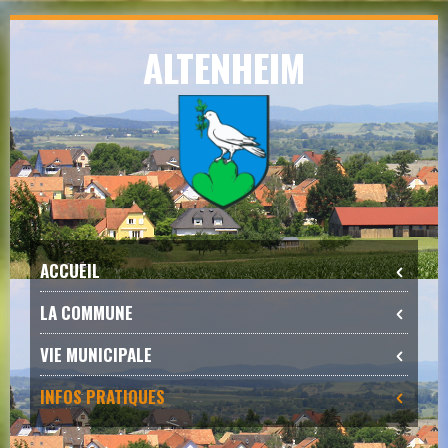
Skip
ALTENHEIM
to
navigation
Skip
to
content
ACCUEIL
LA COMMUNE
VIE MUNICIPALE
INFOS PRATIQUES