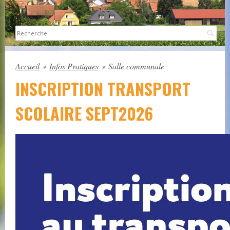
Sea
Accueil
»
Infos Pratiques
»
Salle communale
INSCRIPTION TRANSPORT
SCOLAIRE SEPT2026