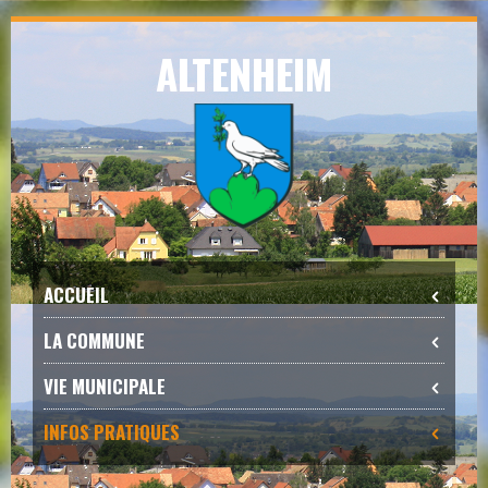
Skip
ALTENHEIM
to
navigation
Skip
to
content
ACCUEIL
LA COMMUNE
VIE MUNICIPALE
INFOS PRATIQUES