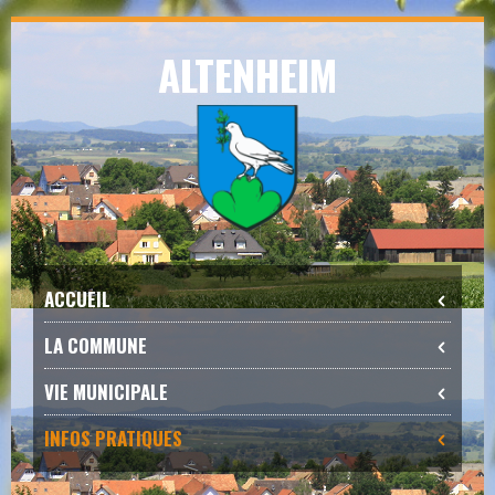
Skip
ALTENHEIM
to
navigation
Skip
to
content
ACCUEIL
LA COMMUNE
VIE MUNICIPALE
INFOS PRATIQUES