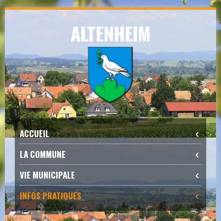
Skip
ALTENHEIM
to
navigation
Skip
to
content
ACCUEIL
LA COMMUNE
VIE MUNICIPALE
INFOS PRATIQUES