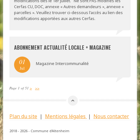
modifications dès le 1er juillet. Ne sont PAS modifiés les
Cerfas CU, DOC, annexe « Autres demandeurs », annexe «
parcelles ». Veuillez trouver ci-dessous l'accès au lien des
modifications apportées aux autres Cerfas.
ABONNEMENT ACTUALITÉ LOCALE + MAGAZINE
01
Magazine Intercommunalité
Jul
Page 1 of 51
>
>>
Plan du site
|
Mentions légales
|
Nous contacter
2018 - 2026 - Commune d'Altenheim