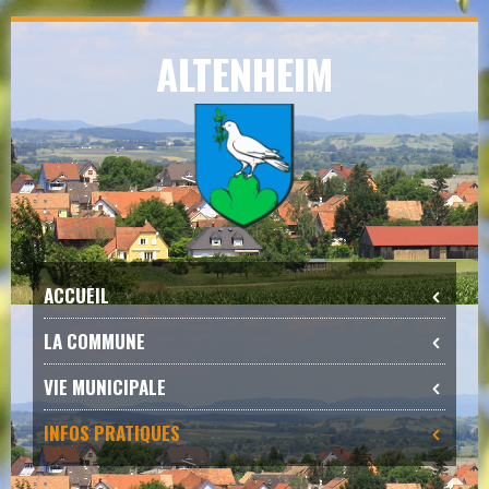
Skip
ALTENHEIM
to
navigation
Skip
to
content
ACCUEIL
LA COMMUNE
VIE MUNICIPALE
INFOS PRATIQUES