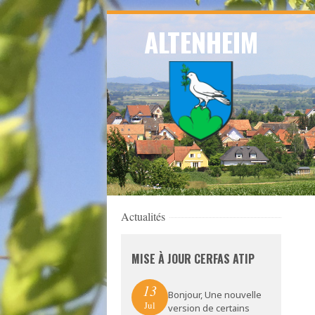
Skip
ALTENHEIM
to
navigation
Skip
to
content
Actualités
MISE À JOUR CERFAS ATIP
13
Bonjour, Une nouvelle
Jul
version de certains