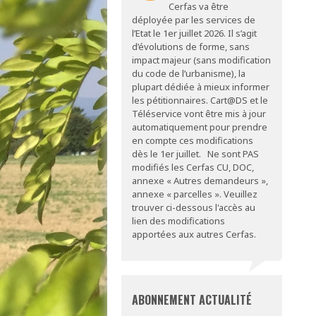
Cerfas va être
déployée par les services de
l’Etat le 1er juillet 2026. Il s’agit
d’évolutions de forme, sans
impact majeur (sans modification
du code de l’urbanisme), la
plupart dédiée à mieux informer
les pétitionnaires. Cart@DS et le
Téléservice vont être mis à jour
automatiquement pour prendre
en compte ces modifications
dès le 1er juillet. Ne sont PAS
modifiés les Cerfas CU, DOC,
annexe « Autres demandeurs »,
annexe « parcelles ». Veuillez
trouver ci-dessous l'accès au
lien des modifications
apportées aux autres Cerfas.
ABONNEMENT ACTUALITÉ