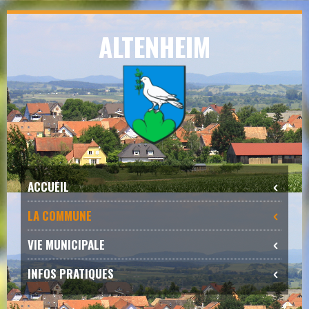
Skip
ALTENHEIM
to
navigation
Skip
to
content
ACCUEIL
LA COMMUNE
VIE MUNICIPALE
INFOS PRATIQUES