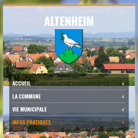
Skip
ALTENHEIM
to
navigation
Skip
to
content
ACCUEIL
LA COMMUNE
VIE MUNICIPALE
INFOS PRATIQUES