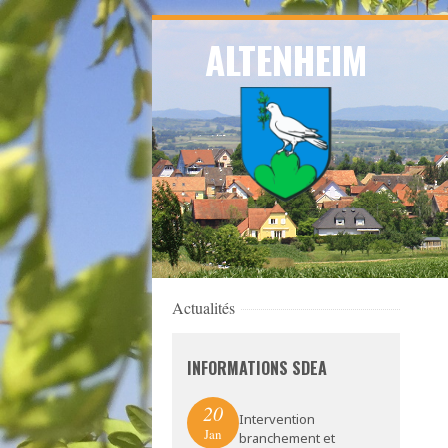
Skip
ALTENHEIM
to
navigation
Skip
to
content
Actualités
INFORMATIONS SDEA
20
Intervention
Jan
branchement et