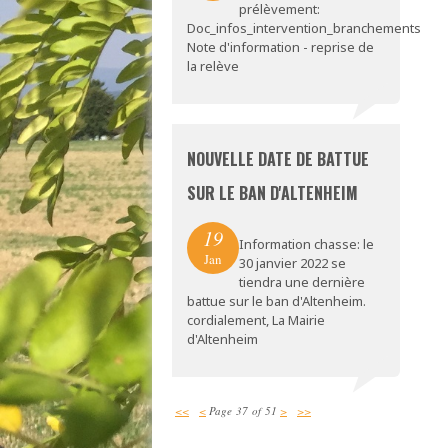
prélèvement:
Doc_infos_intervention_branchements
Note d'information - reprise de
la relève
NOUVELLE DATE DE BATTUE
SUR LE BAN D'ALTENHEIM
19
Information chasse: le
Jan
30 janvier 2022 se
tiendra une dernière
battue sur le ban d'Altenheim.
cordialement, La Mairie
d'Altenheim
<<
<
Page 37 of 51
>
>>