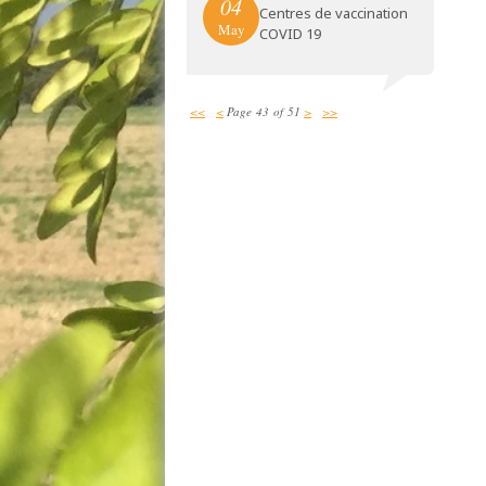
04
Centres de vaccination
May
COVID 19
<<
<
Page 43 of 51
>
>>