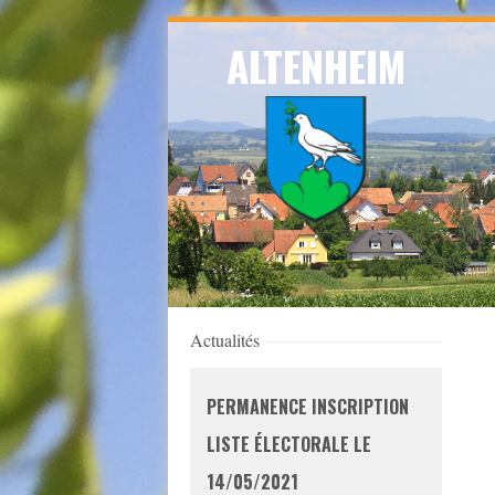
Skip
ALTENHEIM
to
navigation
Skip
to
content
Actualités
PERMANENCE INSCRIPTION
LISTE ÉLECTORALE LE
14/05/2021