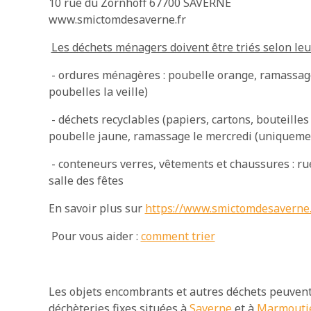
10 rue du Zornhoff 67700 SAVERNE
www.smictomdesaverne.fr
Les déchets ménagers doivent être triés selon leu
- ordures ménagères : poubelle orange, ramassage l
poubelles la veille)
- déchets recyclables (papiers, cartons, bouteilles 
poubelle jaune, ramassage le mercredi (uniqueme
- conteneurs verres, vêtements et chaussures : rue 
salle des fêtes
En savoir plus sur
https://www.smictomdesaverne.
Pour vous aider :
comment trier
Les objets encombrants et autres déchets peuven
déchèteries fixes situées à
Saverne
et à
Marmouti