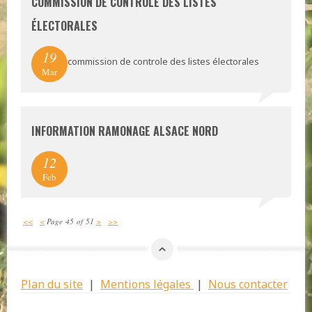
COMMISSION DE CONTRÔLE DES LISTES
ÉLECTORALES
19
commission de controle des listes électorales
Mar
INFORMATION RAMONAGE ALSACE NORD
12
Feb
<<
<
Page 45 of 51
>
>>
Plan du site
|
Mentions légales
|
Nous contacter