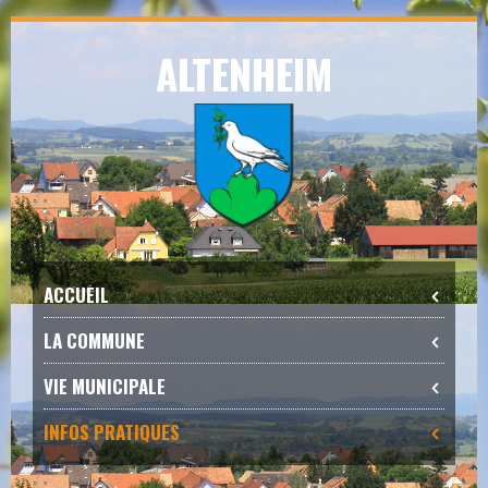
Skip
ALTENHEIM
to
navigation
Skip
to
content
ACCUEIL
LA COMMUNE
VIE MUNICIPALE
INFOS PRATIQUES