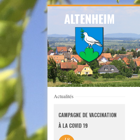
Skip
ALTENHEIM
to
navigation
Skip
to
content
Actualités
CAMPAGNE DE VACCINATION
À LA COVID 19
18