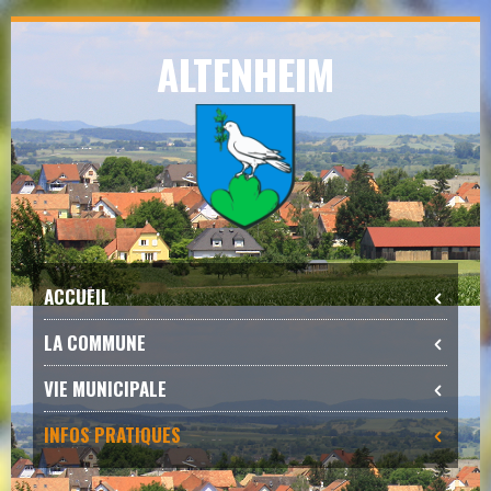
Skip
ALTENHEIM
to
navigation
Skip
to
content
ACCUEIL
LA COMMUNE
VIE MUNICIPALE
INFOS PRATIQUES