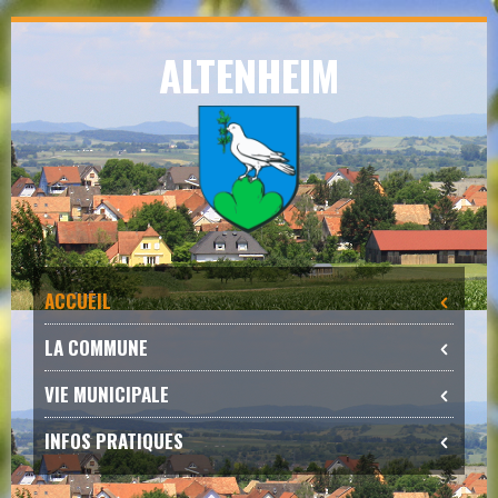
Skip
ALTENHEIM
to
navigation
Skip
to
content
ACCUEIL
LA COMMUNE
VIE MUNICIPALE
INFOS PRATIQUES