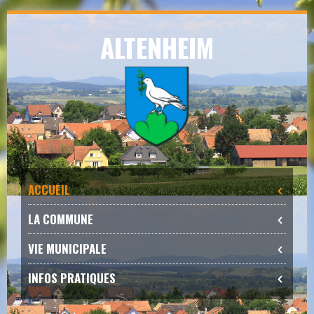
Skip
ALTENHEIM
to
navigation
Skip
to
content
ACCUEIL
LA COMMUNE
VIE MUNICIPALE
INFOS PRATIQUES