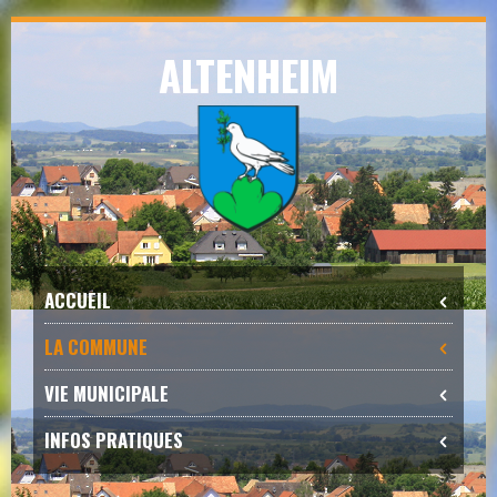
Skip
ALTENHEIM
to
navigation
Skip
to
content
ACCUEIL
LA COMMUNE
VIE MUNICIPALE
INFOS PRATIQUES