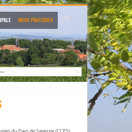
IPALE
INFOS PRATIQUES
:
S
unes du Pays de Saverne (CCPS)