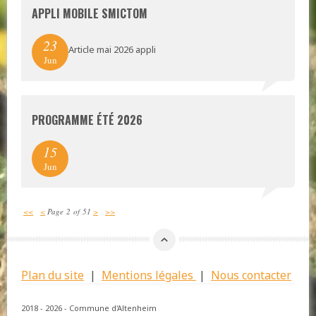
APPLI MOBILE SMICTOM
23
Article mai 2026 appli
Jun
PROGRAMME ÉTÉ 2026
15
Jun
<<
<
Page 2 of 51
>
>>
Plan du site
|
Mentions légales
|
Nous contacter
2018 - 2026 - Commune d'Altenheim