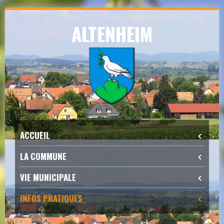
Skip
ALTENHEIM
to
navigation
Skip
to
content
ACCUEIL
LA COMMUNE
VIE MUNICIPALE
INFOS PRATIQUES